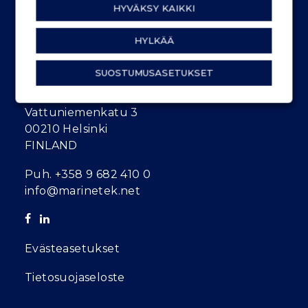
HYVÄKSY KAIKKI
HYLKÄÄ
MARINETEK FINLAND
SUOSTUMUSASETUKSET
Vattuniemenkatu 3
00210 Helsinki
FINLAND
Puh.
+358 9 682 410 0
info@marinetek.net
Evästeasetukset
Tietosuojaseloste