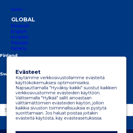
Suomi
Deutsch
English
Hrvatski
Français
Italiano
Suomi
Svenska
Evästeet
Käytämme verkkosivustollamme evästeitä
Svenska
käyttökokemuksesi optimoimiseksi.
Napsauttamalla "Hyväksy kaikki" suostut kaikkien
verkkosivustomme evästeiden käyttöön.
Search
Valitsemalla "Hylkää" sallit ainoastaan
välttämättömien evästeiden käytön, jolloin
kaikkia sivuston toiminnallisuuksia ei pystytä
suorittamaan. Jos haluat poistaa joitakin
evästeitä käytöstä, käy evästeasetuksissa.