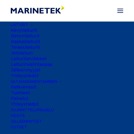
LAITURIT
Kevytlaiturit
Betonilaiturit
Raskaslaiturit
Nothing Found
Terassilaiturit
Jettilaituri
Laituritarvikkeet
Sorry, but nothing matched your search
Laiturinvalintaopas
Jälleenmyyjät
terms. Please try again with some different
Yhteystiedot
keywords.
SATAMARAKENTAMINEN
Referenssit
Tuotteet
Palvelut
Yhteystiedot
SUUNNITTELUPALVELU
MEISTÄ
JÄLLEENMYYJÄT
UUTISET