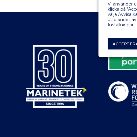
Vi använder c
klicka på "Ac
välja Avvisa 
utförandet av
Inställningar.
ACCEPTER