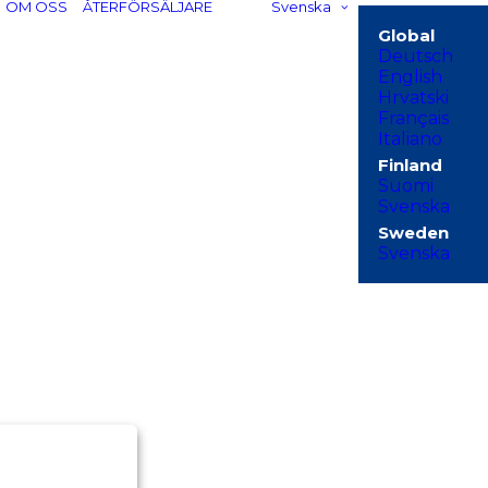
OM OSS
ÅTERFÖRSÄLJARE
Svenska
Deutsch
English
Hrvatski
Français
Italiano
Suomi
Svenska
ds.
Svenska