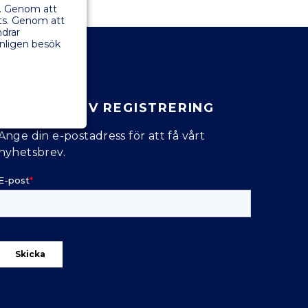
e. Genom att
ats. Genom att
ndrar
änligen besök
NYHETSBREV REGISTRERING
Ange din e-postadress för att få vårt
nyhetsbrev.