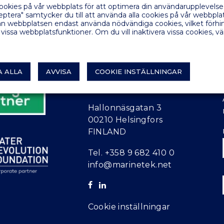
ookies på vår webbplats för att optimera din användarupplevels
ceptera" samtycker du till att använda alla cookies på vår webbpl
kan webbplatsen endast använda nödvändiga cookies, vilket förhi
 vissa webbplatsfunktioner. Om du vill inaktivera vissa cookies, v
A ALLA
AVVISA
COOKIE INSTÄLLNINGAR
MARINETEK FINLAND
Hallonnäsgatan 3
00210 Helsingfors
FINLAND
Tel.
+358 9 682 410 0
info@marinetek.net
Cookie inställningar