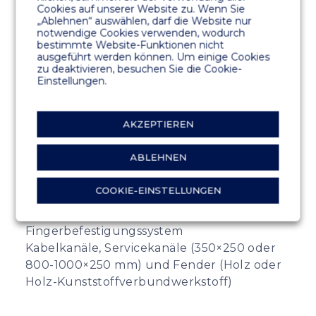
Cookies auf unserer Website zu. Wenn Sie
45 N/mm2 stahlbewehrter
„Ablehnen“ auswählen, darf die Website nur
Kunststofffaserbeton. Expositionsklasse
notwendige Cookies verwenden, wodurch
bestimmte Website-Funktionen nicht
gemäß der europäischen Norm EN 206-1
ausgeführt werden können. Um einige Cookies
zu deaktivieren, besuchen Sie die Cookie-
KERN
Einstellungen.
Expandiertes Polystyrol, Dichte 15 kg/m3
BEWEHRUNG
AKZEPTIEREN
Teilweise oder vollständig feuerverzinkter
Stahl
ABLEHNEN
OPTIONALES ZUBEHÖR
COOKIE-EINSTELLUNGEN
Deck aus Holz oder Holzverbundwerkstoff
Befestigungsschienen
Fingerbefestigungssystem
Kabelkanäle, Servicekanäle (350×250 oder
800-1000×250 mm) und Fender (Holz oder
Holz-Kunststoffverbundwerkstoff)