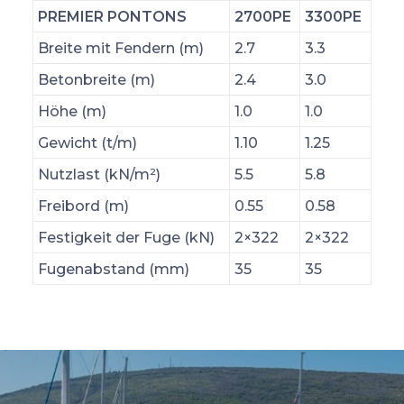
PREMIER PONTONS
2700PE
3300PE
Breite mit Fendern (m)
2.7
3.3
Betonbreite (m)
2.4
3.0
Höhe (m)
1.0
1.0
Gewicht (t/m)
1.10
1.25
Nutzlast (kN/m²)
5.5
5.8
Freibord (m)
0.55
0.58
Festigkeit der Fuge (kN)
2×322
2×322
Fugenabstand (mm)
35
35