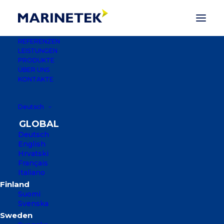
REFERENZEN
LEISTUNGEN
PRODUKTE
ÜBER UNS
PREMIER
KONTAKTE
Deutsch
Marinetek Premier Pontoons bieten
Premium-Qualität, um die höchsten
Deutsch
Anforderungen von erstklassigen
English
Hrvatski
Yachthäfen und kommerziellen
Français
Nutzern zu erfüllen, wenn es darum
Italiano
geht, die größten Yachten und
Suomi
kommerziellen Schiffe zu bedienen.
Svenska