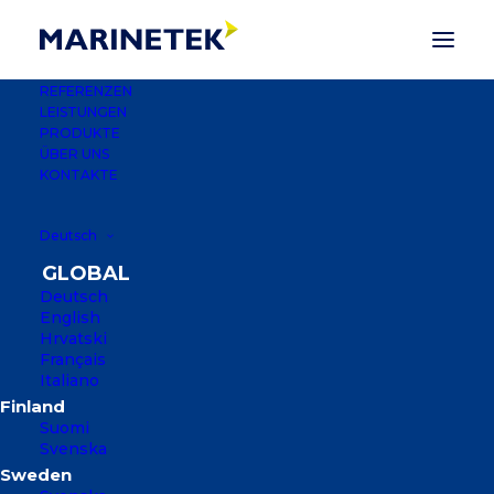
REFERENZEN
LEISTUNGEN
PRODUKTE
ÜBER UNS
KONTAKTE
Deutsch
Deutsch
English
Hrvatski
Français
Italiano
CARRICKFERGUS
YACHTHAFEN
Suomi
Svenska
BELFAST, VEREINIGTEN KÖNIGREICH