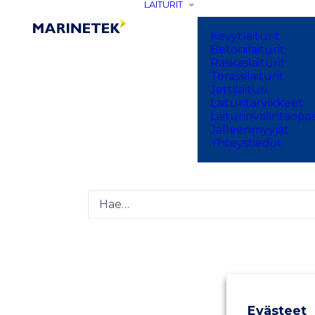
LAITURIT
Kevytlaiturit
Betonilaiturit
Raskaslaiturit
Terassilaiturit
Jettilaituri
Laituritarvikkeet
Nothing Fo
Laiturinvalintaopa
Jälleenmyyjät
Yhteystiedot
Sorry, but nothing matched your searc
Evästeet