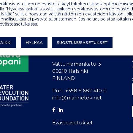
kkosivustollamme evästeitä käyttökokemuksesi optimoimiseks
a "Hyväksy kaikki" suostut kaikkien verkkosivustomme evästeid
Hylkää" sallit ainoastaan välttämättömien evästeiden käytön, jollo
nnallisuuksia ei pystytä suorittamaan. Jos haluat poistaa joitakin
 evästeasetuksissa.
AIKKI
HYLKÄÄ
SUOSTUMUSASETUKSET
MARINETEK FINLAND
Vattuniemenkatu 3
00210 Helsinki
FINLAND
Puh.
+358 9 682 410 0
info@marinetek.net
Evästeasetukset