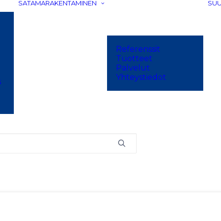
SATAMARAKENTAMINEN
SUU
Referenssit
Tuotteet
Palvelut
und
Yhteystiedot
s
h terms. Please try again with some different keywor