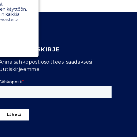
i.
en käyttöön.
in kaikkia
 evästeitä
TILAA UUTISKIRJE
Anna sähköpostiosoitteesi saadaksesi
uutiskirjeemme