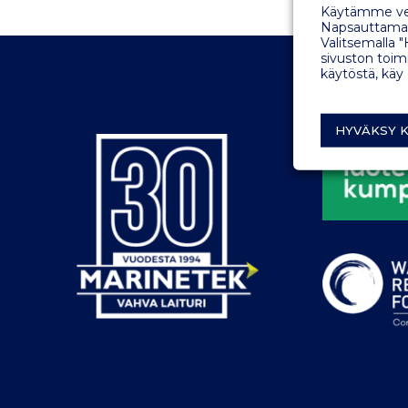
Käytämme ver
Napsauttamall
Valitsemalla "
sivuston toimi
käytöstä, käy
HYVÄKSY K