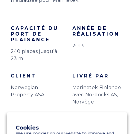
médiatisée pour Marinetek.
CAPACITÉ DU
ANNÉE DE
PORT DE
RÉALISATION
PLAISANCE
2013
240 places jusqu’à
23 m
CLIENT
LIVRÉ PAR
Norwegian
Marinetek Finlande
Property ASA
avec Nordocks AS,
Norvège
PRODUITS
Cookies
Brise-lames de la série 5300K
We use cookies on our website to improve and