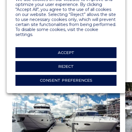
Super yachts et pontons à usage intensif
optimize your user experience. By clicking
"Accept All", you agree to the use of all cookies
Doigts d’amarrage
on our website. Selecting “Reject” allows the site
to use necessary cookies only, which will prevent
certain site functionalities from being performed.
SPÉCIALITÉS
To disable some cookies, visit the cookie
settings.
Bornes électriques Rolec
Passerelle principale de 15 m de large
ACCEPT
REJECT
CONSENT PREFERENCES