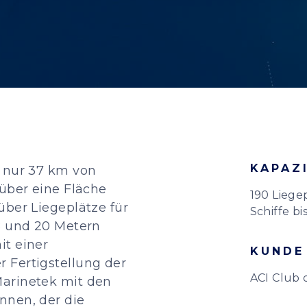
KAPAZ
t nur 37 km von
 über eine Fläche
190 Liege
über Liegeplätze für
Schiffe bi
8 und 20 Metern
it einer
KUNDE
 Fertigstellung der
ACI Club 
Marinetek mit den
nnen, der die