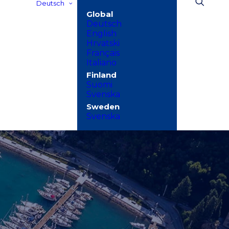
Deutsch
Deutsch
English
Hrvatski
Français
Italiano
Suomi
Svenska
Svenska