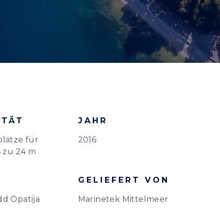
ITÄT
JAHR
plätze für
2016
s zu 24 m
GELIEFERT VON
dd Opatija
Marinetek Mittelmeer