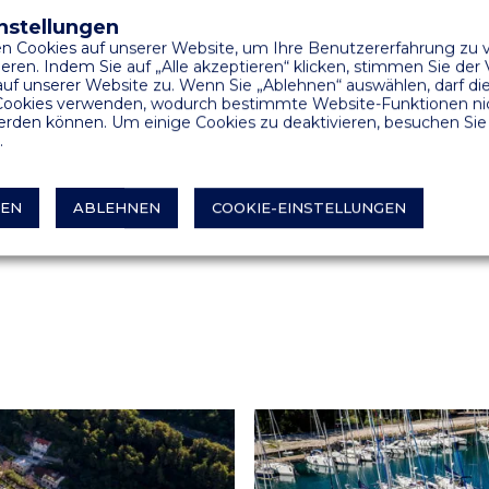
nstellungen
erankerung der
n Cookies auf unserer Website, um Ihre Benutzererfahrung zu 
 bis zu 20 m und die
eren. Indem Sie auf „Alle akzeptieren“ klicken, stimmen Sie de
 Schiffe nach den
 auf unserer Website zu. Wenn Sie „Ablehnen“ auswählen, darf di
ookies verwenden, wodurch bestimmte Website-Funktionen ni
 ob es sich um eine
rden können. Um einige Cookies zu deaktivieren, besuchen Sie 
ansitschiffe handelt.
.
ers mit einem Ketten-
l des Geländes relativ
REN
ABLEHNEN
COOKIE-EINSTELLUNGEN
iefe von mindestens 3