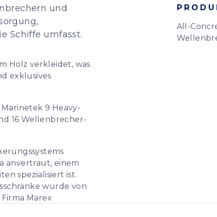
enbrechern und
PRODU
rsorgung,
All-Concr
e Schiffe umfasst.
Wellenbr
em Holz verkleidet, was
d exklusives
e Marinetek 9 Heavy-
nd 16 Wellenbrecher-
nkerungssystems
a anvertraut, einem
n spezialisiert ist.
gsschränke wurde von
r Firma Marex