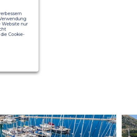
verbessern
r Verwendung
e Website nur
cht
die Cookie-