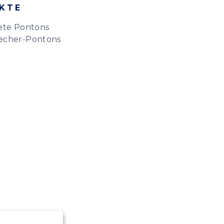
KTE
ete Pontons
echer-Pontons