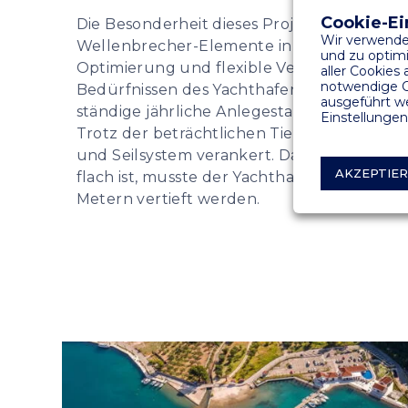
Cookie-Ei
Die Besonderheit dieses Projekts ist die V
Wir verwende
Wellenbrecher-Elemente in einer Tiefe von
und zu optimi
Optimierung und flexible Verankerung der
aller Cookies
notwendige C
Bedürfnissen des Yachthafens, je nachdem,
ausgeführt we
ständige jährliche Anlegestation oder für Tr
Einstellungen
Trotz der beträchtlichen Tiefe sind alle Pi
und Seilsystem verankert. Da der größte Tei
AKZEPTIE
flach ist, musste der Yachthafen auf eine T
Metern vertieft werden.