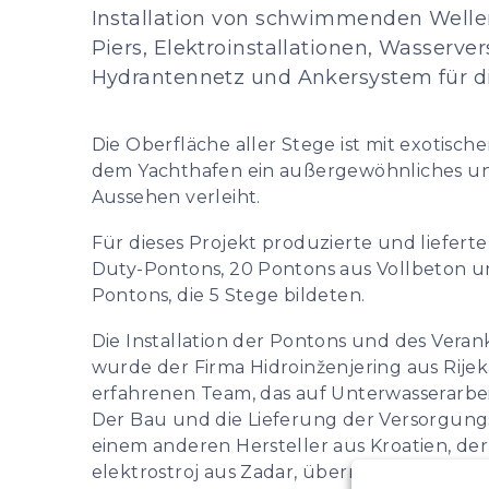
Installation von schwimmenden Well
Piers, Elektroinstallationen, Wasserve
Hydrantennetz und Ankersystem für di
Die Oberfläche aller Stege ist mit exotisch
dem Yachthafen ein außergewöhnliches un
Aussehen verleiht.
Für dieses Projekt produzierte und liefert
Duty-Pontons, 20 Pontons aus Vollbeton u
Pontons, die 5 Stege bildeten.
Die Installation der Pontons und des Vera
wurde der Firma Hidroinženjering aus Rijek
erfahrenen Team, das auf Unterwasserarbeite
Der Bau und die Lieferung der Versorgun
einem anderen Hersteller aus Kroatien, de
elektrostroj aus Zadar, übernommen.