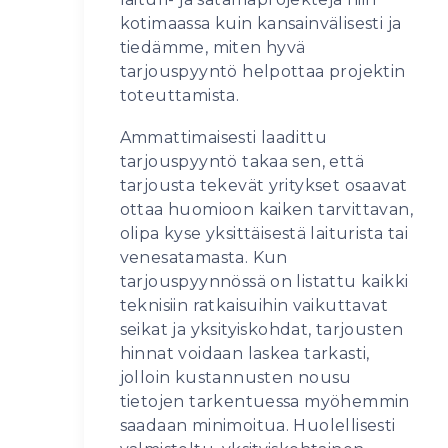
kotimaassa kuin kansainvälisesti ja
tiedämme, miten hyvä
tarjouspyyntö helpottaa projektin
toteuttamista.
Ammattimaisesti laadittu
tarjouspyyntö takaa sen, että
tarjousta tekevät yritykset osaavat
ottaa huomioon kaiken tarvittavan,
olipa kyse yksittäisestä laiturista tai
venesatamasta. Kun
tarjouspyynnössä on listattu kaikki
teknisiin ratkaisuihin vaikuttavat
seikat ja yksityiskohdat, tarjousten
hinnat voidaan laskea tarkasti,
jolloin kustannusten nousu
tietojen tarkentuessa myöhemmin
saadaan minimoitua. Huolellisesti