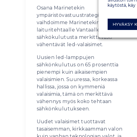
käytöstä, käy
Osana Marinetekin
ympäristövastuustrategiaa
vaihdoimme Marinetekin
HYVÄKSY K
laituritehtaalle Vantaalle
sähkökulutusta merkittävästi
vähentävät led-valaisimet.
Uusien led-lamppujen
sähkönkulutus on 65 prosenttia
pienempi kuin aikaisempien
valaisimien. Suuressa, korkeassa
hallissa, jossa on kymmeniä
valaisimia, tämä on merkittävä
vähennys myös koko tehtaan
sähkönkulutukseen.
Uudet valaisimet tuottavat
tasaisemman, kirkkaamman valon
kuin vanhan teknologian valot, ja