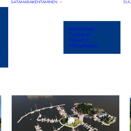
SATAMARAKENTAMINEN
SUU
Referenssit
Tuotteet
Palvelut
Yhteystiedot
s