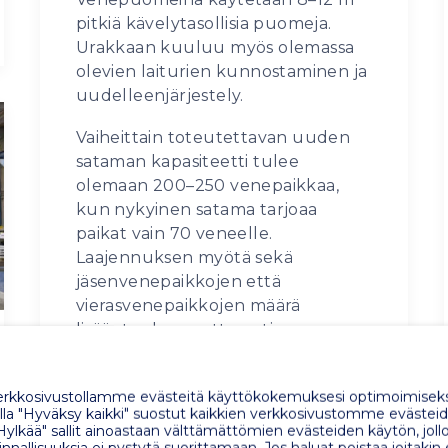
pitkiä kävelytasollisia puomeja.
Urakkaan kuuluu myös olemassa
olevien laiturien kunnostaminen ja
uudelleenjärjestely.
Vaiheittain toteutettavan uuden
sataman kapasiteetti tulee
olemaan 200–250 venepaikkaa,
kun nykyinen satama tarjoaa
paikat vain 70 veneelle.
Laajennuksen myötä sekä
jäsenvenepaikkojen että
vierasvenepaikkojen määrä
lisääntyy huomattavasti.
Sataman uudistaminen on jo
aloitettu purkamalla vanhat
kkosivustollamme evästeitä käyttökokemuksesi optimoimiseks
a "Hyväksy kaikki" suostut kaikkien verkkosivustomme evästeid
laiturit ja uusien laitureiden
Hylkää" sallit ainoastaan välttämättömien evästeiden käytön, jollo
asentaminen on parhaillaan
nnallisuuksia ei pystytä suorittamaan. Jos haluat poistaa joitakin