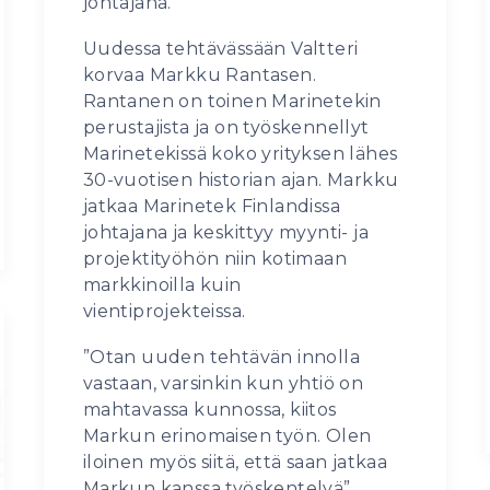
johtajana.
Uudessa tehtävässään Valtteri
korvaa Markku Rantasen.
Rantanen on toinen Marinetekin
perustajista ja on työskennellyt
Marinetekissä koko yrityksen lähes
30-vuotisen historian ajan. Markku
jatkaa Marinetek Finlandissa
johtajana ja keskittyy myynti- ja
projektityöhön niin kotimaan
markkinoilla kuin
vientiprojekteissa.
”Otan uuden tehtävän innolla
vastaan, varsinkin kun yhtiö on
mahtavassa kunnossa, kiitos
Markun erinomaisen työn. Olen
iloinen myös siitä, että saan jatkaa
Markun kanssa työskentelyä”,