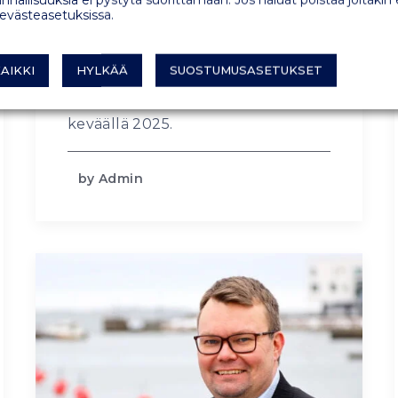
 evästeasetuksissa.
käynnissä. Asennustyö jatkuu
jäiden tuloon asti ja jatkuu heti
jäiden lähdettyä keväällä. Uuden
AIKKI
HYLKÄÄ
SUOSTUMUSASETUKSET
sataman nyt toteutettava
ensimmäinen vaihe valmistuu
keväällä 2025.
by Admin