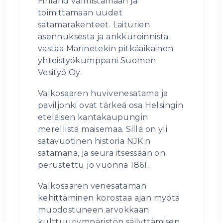
Finland valmistamaan ja
toimittamaan uudet
satamarakenteet. Laiturien
asennuksesta ja ankkuroinnista
vastaa Marinetekin pitkäaikainen
yhteistyökumppani Suomen
Vesityö Oy.
Valkosaaren huvivenesatama ja
paviljonki ovat tärkeä osa Helsingin
eteläisen kantakaupungin
merellistä maisemaa. Sillä on yli
satavuotinen historia NJK:n
satamana, ja seura itsessään on
perustettu jo vuonna 1861.
Valkosaaren venesataman
kehittäminen korostaa ajan myötä
muodostuneen arvokkaan
kulttuuriympäristön säilyttämisen