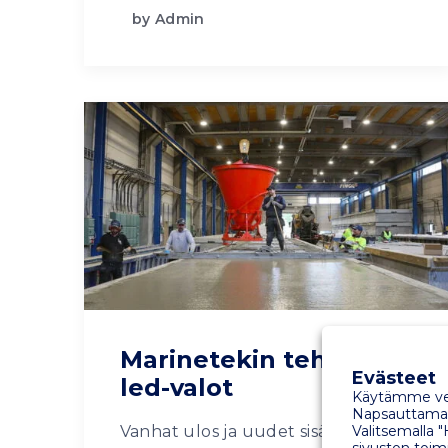
by Admin
Marinetekin tehtaalle
Evästeet
led-valot
Käytämme ver
Napsauttamall
Valitsemalla "
Vanhat ulos ja uudet sisään!
sivuston toimi