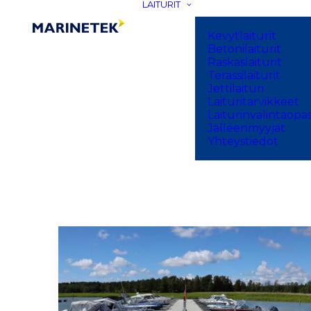
LAITURIT
Kevytlaiturit
Betonilaiturit
Raskaslaiturit
Terassilaiturit
Jettilaituri
Laituritarvikkeet
Laiturinvalintaopa
Jälleenmyyjät
Yhteystiedot