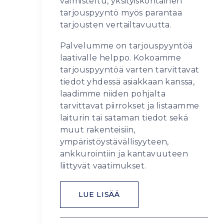
valmisteltu, yksityiskohtainen
tarjouspyyntö myös parantaa
tarjousten vertailtavuutta.
Palvelumme on tarjouspyyntöä
laativalle helppo. Kokoamme
tarjouspyyntöä varten tarvittavat
tiedot yhdessä asiakkaan kanssa,
laadimme niiden pohjalta
tarvittavat piirrokset ja listaamme
laiturin tai sataman tiedot sekä
muut rakenteisiin,
ympäristöystävällisyyteen,
ankkurointiin ja kantavuuteen
liittyvät vaatimukset.
LUE LISÄÄ