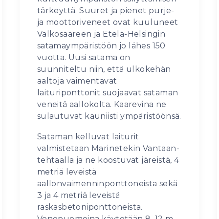
tärkeyttä. Suuret ja pienet purje-
ja moottoriveneet ovat kuuluneet
Valkosaareen ja Etelä-Helsingin
satamaympäristöön jo lähes 150
vuotta. Uusi satama on
suunniteltu niin, että ulkokehän
aaltoja vaimentavat
laituriponttonit suojaavat sataman
veneitä aallokolta. Kaarevina ne
sulautuvat kauniisti ympäristöönsä.
Sataman kelluvat laiturit
valmistetaan Marinetekin Vantaan-
tehtaalla ja ne koostuvat järeistä, 4
metriä leveistä
aallonvaimenninponttoneista sekä
3 ja 4 metriä leveistä
raskasbetoniponttoneista.
Venepuomeina käytetään 8–12 m