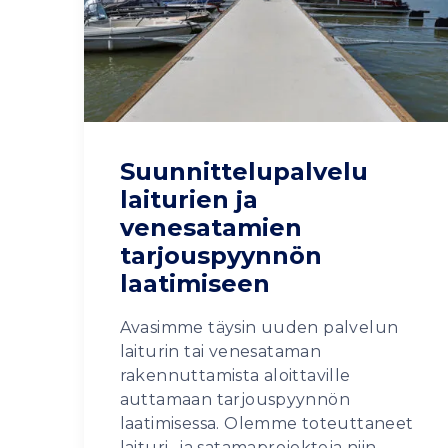
Suunnittelupalvelu
laiturien ja
venesatamien
tarjouspyynnön
laatimiseen
Avasimme täysin uuden palvelun
laiturin tai venesataman
rakennuttamista aloittaville
auttamaan tarjouspyynnön
laatimisessa. Olemme toteuttaneet
laituri- ja satamaprojekteja niin