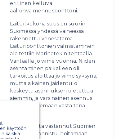
erillinen kelluva
aallonvaimennusponttoni.
Laiturikokonaisuus on suurin
Suomessa yhdessä vaiheessa
rakennettu venesatama.
Laituriponttonien valmistaminen
aloitettiin Marinetekin tehtaalla
Vantaalla jo viime vuonna. Niiden
asentaminen paikalleen oli
tarkoitus aloittaa jo viime syksynä,
mutta aikainen jäidentulo
keskeytti asennuksen oletettua
aiemmin, ja varsinainen asennus
päästiin tekemään vasta tänä
keväänä.
i.
Asennuksista vastannut Suomen
en käyttöön.
Vesityö Oy onnistui hoitamaan
in kaikkia
 evästeitä