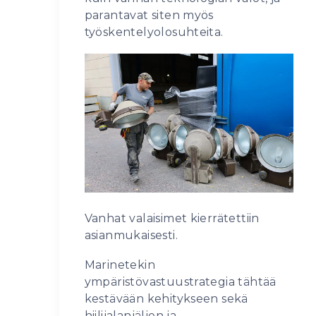
parantavat siten myös
työskentelyolosuhteita.
Vanhat valaisimet kierrätettiin
asianmukaisesti.
Marinetekin
ympäristövastuustrategia tähtää
kestävään kehitykseen sekä
hiilijalanjäljen ja