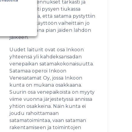
laiturien asennukset tarkasti ja
laadukkaasti pysyen tiukassa
aikataulussa, että satama pystyttiin
ottamaan käyttöön vaiheittain jo
kevään aikana pian jäiden lähdön
jälkeen.
Uudet laiturit ovat osa Inkoon
yhteensä yli kahdeksansadan
venepaikan satamakokonaisuutta.
Satamaa operoi Inkoon
Venesatamat Oy, jossa Inkoon
kunta on mukana osakkaana.
Suurin osa venepaikoista on myyty
viime vuonna järjestetyssä annissa
yhtiön osakkeina. Näin kunta ei
joudu rahoittamaan
satamatoimintaa, vaan sataman
rakentamiseen ja toimintojen