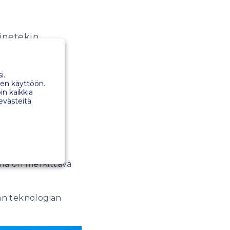
inetekin
ät led-
i.
en käyttöön.
in kaikkia
 evästeitä
ituritehtaalle
ikaisempien
tämä on merkittävä
an teknologian