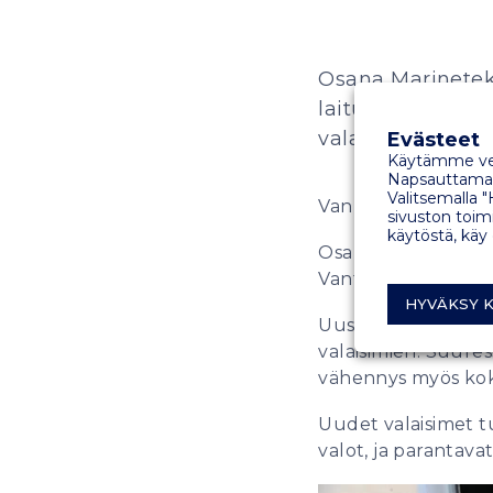
Osana Marinetek
laituritehtaalle
valaisimet.
Evästeet
Käytämme ver
Napsauttamall
Valitsemalla "
Vanhat ulos ja uude
sivuston toimi
käytöstä, käy
Osana Marinetekin 
Vantaalle sähkökul
HYVÄKSY K
Uusien led-lamppu
valaisimien. Suures
vähennys myös ko
Uudet valaisimet 
valot, ja parantava