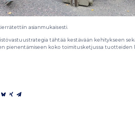
ierrätettiin asianmukaisesti.
tövastuustrategia tähtää kestävään kehitykseen sekä h
n pienentämiseen koko toimitusketjussa tuotteiden 