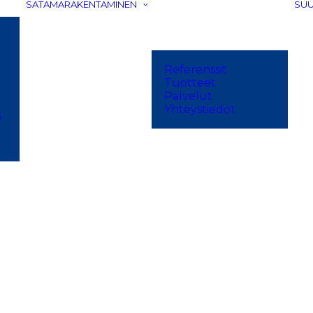
SATAMARAKENTAMINEN
SUU
Referenssit
Tuotteet
Palvelut
Yhteystiedot
s