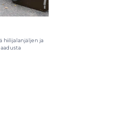
iilijalanjäljen ja
laadusta