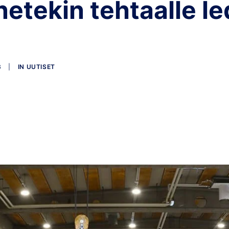
etekin tehtaalle le
3
|
IN
UUTISET