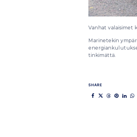
Vanhat valaisimet k
Marinetekin ympäris
energiankulutukse
tinkimättä.
SHARE