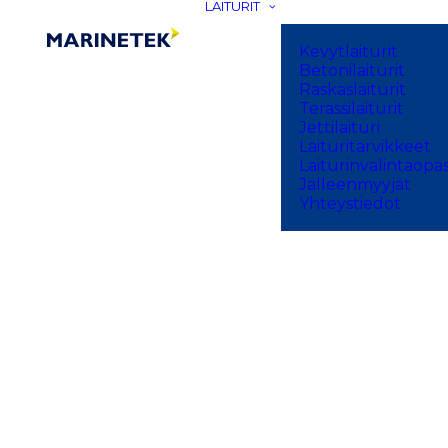
LAITURIT
Kevytlaiturit
Betonilaiturit
Raskaslaiturit
Terassilaiturit
Jettilaituri
Laituritarvikkeet
Laiturinvalintaopa
Jälleenmyyjät
Yhteystiedot