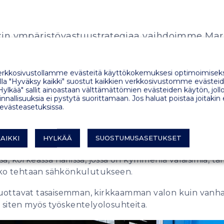
in ympäristövastuustrategiaa vaihdoimme Mar
 Vantaalle sähkökulutusta merkittävästi vähentäv
kkosivustollamme evästeitä käyttökokemuksesi optimoimiseks
a "Hyväksy kaikki" suostut kaikkien verkkosivustomme evästeid
Hylkää" sallit ainoastaan välttämättömien evästeiden käytön, jollo
t sisään!
nnallisuuksia ei pystytä suorittamaan. Jos haluat poistaa joitakin
 evästeasetuksissa.
ympäristövastuustrategiaa vaihdoimme Marinetekin la
utusta merkittävästi vähentävät led-valaisimet.
AIKKI
HYLKÄÄ
SUOSTUMUSASETUKSET
jen sähkönkulutus on 65 prosenttia pienempi kuin a
sa, korkeassa hallissa, jossa on kymmeniä valaisimia, 
ko tehtaan sähkönkulutukseen.
tuottavat tasaisemman, kirkkaamman valon kuin vanh
t siten myös työskentelyolosuhteita.