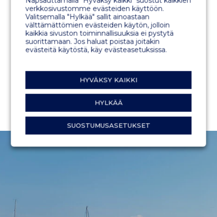
Napsauttamalla "Hyväksy kaikki" suostut kaikkien
verkkosivustomme evästeiden käyttöön.
Valitsemalla "Hylkää" sallit ainoastaan
välttämättömien evästeiden käytön, jolloin
kaikkia sivuston toiminnallisuuksia ei pystytä
suorittamaan. Jos haluat poistaa joitakin
evästeitä käytöstä, käy evästeasetuksissa.
HYVÄKSY KAIKKI
HYLKÄÄ
SUOSTUMUSASETUKSET