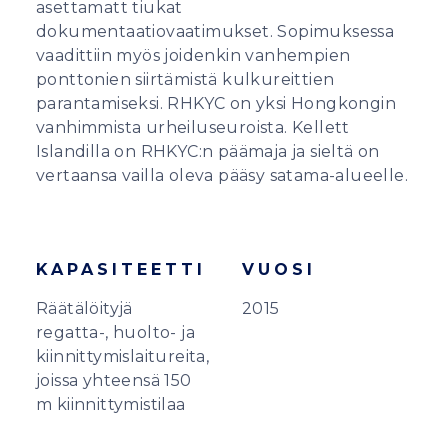
asettamatt tiukat
dokumentaatiovaatimukset. Sopimuksessa
vaadittiin myös joidenkin vanhempien
ponttonien siirtämistä kulkureittien
parantamiseksi. RHKYC on yksi Hongkongin
vanhimmista urheiluseuroista. Kellett
Islandilla on RHKYC:n päämaja ja sieltä on
vertaansa vailla oleva pääsy satama-alueelle.
KAPASITEETTI
VUOSI
Räätälöityjä
2015
regatta-, huolto- ja
kiinnittymislaitureita,
joissa yhteensä 150
m kiinnittymistilaa