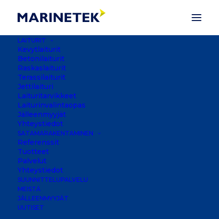
LAITURIT
Kevytlaiturit
Betonilaiturit
Raskaslaiturit
Terassilaiturit
Jettilaituri
Laituritarvikkeet
Laiturinvalintaopas
Jälleenmyyjät
Yhteystiedot
SATAMARAKENTAMINEN
Referenssit
Tuotteet
Palvelut
Yhteystiedot
ROYAL HONG KONG
SUUNNITTELUPALVELU
YACHT CLUB
MEISTÄ
JÄLLEENMYYJÄT
UUTISET
HONGKONG