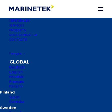
RÉFÉRENCES
SERVICES
PRODUITS
NOUS CONNAÎTRE
BRISE-LAMES
CONTACTS
Français
Rien n’a fait l’objet de recherches plus
approfondies chez Marinetek au cours
Deutsch
des dernières décennies que la série
English
Hrvatski
des brise-lames.
Français
Italiano
Suomi
Svenska