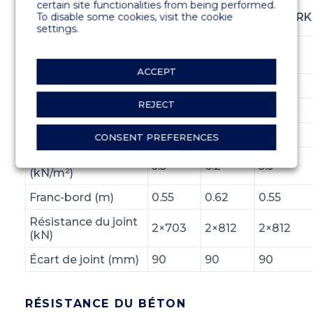
certain site functionalities from being performed.
BRISE-
To disable some cookies, visit the cookie
3300BR
3800BR
3300BRK
LAMES PONTOONS
settings.
Largeur avec ailes
3.3
3.8
3.3
(m)
ACCEPT
Largeur béton (m)
3.0
3.5
3.0
REJECT
Hauteur (m)
1.0
1.2
1.8
Poids (t/m)
1.29
1.96
1.71
CONSENT PREFERENCES
Capacité nette
5.5
6.2
5.5
(kN/m²)
Franc-bord (m)
0.55
0.62
0.55
Résistance du joint
2×703
2×812
2×812
(kN)
Écart de joint (mm)
90
90
90
RÉSISTANCE DU BÉTON