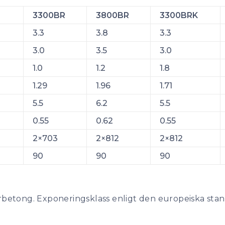
3300BR
3800BR
3300BRK
3.3
3.8
3.3
3.0
3.5
3.0
1.0
1.2
1.8
1.29
1.96
1.71
5.5
6.2
5.5
0.55
0.62
0.55
2×703
2×812
2×812
90
90
90
erbetong. Exponeringsklass enligt den europeiska sta