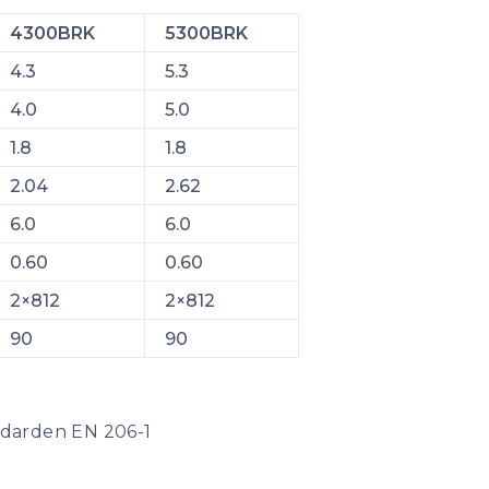
4300BRK
5300BRK
4.3
5.3
4.0
5.0
1.8
1.8
2.04
2.62
6.0
6.0
0.60
0.60
2×812
2×812
90
90
ndarden EN 206-1