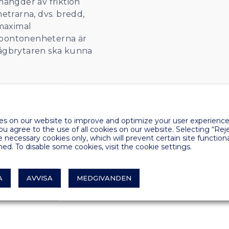
mängder av friktion
etrarna, dvs. bredd,
 maximal
 pontonenheterna är
 vågbrytaren ska kunna
s on our website to improve and optimize your user experience.
you agree to the use of all cookies on our website. Selecting “Rej
e necessary cookies only, which will prevent certain site functiona
ed. To disable some cookies, visit the cookie settings.
A
AVVISA
MEDGIVANDEN
TEKNISKA UPPGIFTER