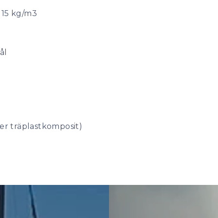
 15 kg/m3
ål
ler träplastkomposit)