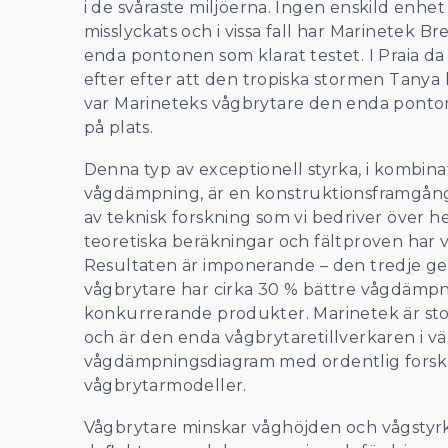
i de svåraste miljöerna. Ingen enskild enhe
misslyckats och i vissa fall har Marinetek B
enda pontonen som klarat testet. I Praia da 
efter efter att den tropiska stormen Tanya h
var Marineteks vågbrytare den enda ponto
på plats.
Denna typ av exceptionell styrka, i kombi
vågdämpning, är en konstruktionsframgång 
av teknisk forskning som vi bedriver över he
teoretiska beräkningar och fältproven har 
Resultaten är imponerande – den tredje g
vågbrytare har cirka 30 % bättre vågdämp
konkurrerande produkter. Marinetek är stol
och är den enda vågbrytaretillverkaren i v
vågdämpningsdiagram med ordentlig forskni
vågbrytarmodeller.
Vågbrytare minskar våghöjden och vågstyr