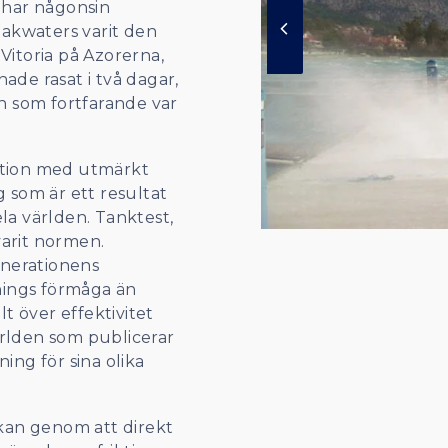
t har någonsin
reakwaters varit den
Vitoria på Azorerna,
ade rasat i två dagar,
n som fortfarande var
nation med utmärkt
som är ett resultat
la världen. Tanktest,
varit normen.
enerationens
nings förmåga än
t över effektivitet
ärlden som publicerar
ng för sina olika
kan genom att direkt