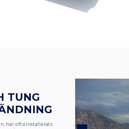
H TUNG
VÄNDNING
, har ofta installerats