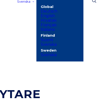
Svenska
Deutsch
English
Hrvatski
Français
Italiano
Suomi
Svenska
Svenska
YTARE