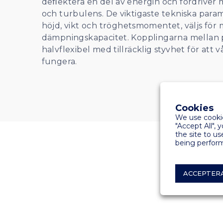
deﬂektera en del av energin och fördriver 
och turbulens. De viktigaste tekniska param
höjd, vikt och tröghetsmomentet, väljs för
dämpningskapacitet. Kopplingarna mellan
halvflexibel med tillräcklig styvhet för att
fungera.
Cookies
We use cookie
"Accept All", 
the site to us
being perform
ACCEPTER