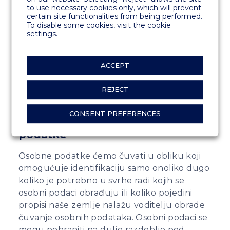
to use necessary cookies only, which will prevent
dali svoju privolu.
certain site functionalities from being performed.
MARINETEK će u svakom slučaju prilikom
To disable some cookies, visit the cookie
dijeljenja Vaših osobnih podataka s trećim
settings.
stranama istima zabraniti korištenje Vaših
osobnih podataka u različitu svrhu od one
ACCEPT
koja je predmet ugovora ili proizlazi iz te će
treću stranu obvezati na čuvanje
REJECT
povjerljivosti osobnih podataka.
CONSENT PREFERENCES
6. Koliko dugo čuvamo Vaše
podatke
Osobne podatke ćemo čuvati u obliku koji
omogućuje identifikaciju samo onoliko dugo
koliko je potrebno u svrhe radi kojih se
osobni podaci obrađuju ili koliko pojedini
propisi naše zemlje nalažu voditelju obrade
čuvanje osobnih podataka. Osobni podaci se
mogu pohraniti na dulje razdoblje pod