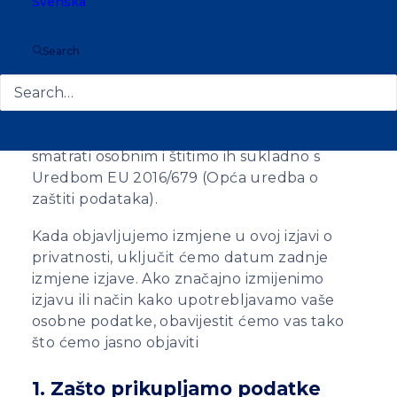
Svenska
pohranjujemo i prenosimo i kako ih
upotrebljavamo. Ako biste željeli saznati
Search
detalje s kojim osobnim podacima o vama
raspolažemo molimo obratite nam se na
dolje navedene kontakte.
Neki podaci koje prikupljamo, mogu se
smatrati osobnim i štitimo ih sukladno s
Uredbom EU 2016/679 (Opća uredba o
zaštiti podataka).
Kada objavljujemo izmjene u ovoj izjavi o
privatnosti, uključit ćemo datum zadnje
izmjene izjave. Ako značajno izmijenimo
izjavu ili način kako upotrebljavamo vaše
osobne podatke, obavijestit ćemo vas tako
što ćemo jasno objaviti
1. Zašto prikupljamo podatke