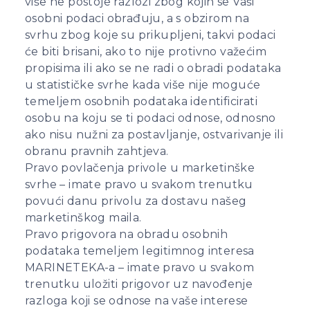
više ne postoje razlozi zbog kojih se Vaši
osobni podaci obrađuju, a s obzirom na
svrhu zbog koje su prikupljeni, takvi podaci
će biti brisani, ako to nije protivno važećim
propisima ili ako se ne radi o obradi podataka
u statističke svrhe kada više nije moguće
temeljem osobnih podataka identificirati
osobu na koju se ti podaci odnose, odnosno
ako nisu nužni za postavljanje, ostvarivanje ili
obranu pravnih zahtjeva.
Pravo povlačenja privole u marketinške
svrhe – imate pravo u svakom trenutku
povući danu privolu za dostavu našeg
marketinškog maila.
Pravo prigovora na obradu osobnih
podataka temeljem legitimnog interesa
MARINETEKA-a – imate pravo u svakom
trenutku uložiti prigovor uz navođenje
razloga koji se odnose na vaše interese