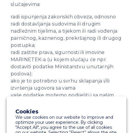
slučajevima:
radi ispunjenja zakonskih obveza, odnosno
radi dostavljanja sudovima ili drugim
nadležnim tijelima, a tijekom ili radi vođenja
parničnog, kaznenog, prekršajnog ili drugog
postupka;
radi zaštite prava, sigurnosti ili imovine
MARINETEK-a (u kojem slučaju će npr.
dostaviti podatke Ministarstvu unutarnjih
poslova);
ako je to potrebno u svrhu sklapanja i/ili
izvršenja ugovora sa vama
vaše podatke možemo podijeliti i sa našim
izvršiteljima obrade koji u dovoljnoj mjeri
jamče provedbu odgovarajućih tehničkih i
Cookies
organizacijskih mjera kojima se osigurava
We use cookies on our website to improve and
optimize your user experience. By clicking
zaštita prava osoba;
"Accept All", you agree to the use of all cookies
u drugim slučajevima, pod uvjetom da ste
on our website. Selecting “Reject” allows the site