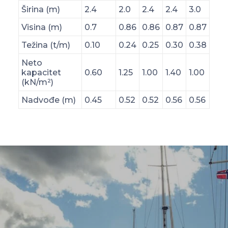
Širina (m)
2.4
2.0
2.4
2.4
3.0
Visina (m)
0.7
0.86
0.86
0.87
0.87
Težina (t/m)
0.10
0.24
0.25
0.30
0.38
Neto
kapacitet
0.60
1.25
1.00
1.40
1.00
(kN/m²)
Nadvođe (m)
0.45
0.52
0.52
0.56
0.56