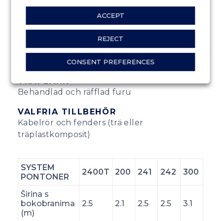
den europeiska standarden EN 206-1
ACCEPT
FLYTANDE RÖR AV PLAST T400
Polyeten
REJECT
RAM
Behandlad furu
CONSENT PREFERENCES
TRÄPLANK
Behandlad och räfflad furu
VALFRIA TILLBEHÖR
Kabelrör och fenders (trä eller
träplastkomposit)
SYSTEM
2400T
200
241
242
300
PONTONER
Širina s
bokobranima
2.5
2.1
2.5
2.5
3.1
(m)