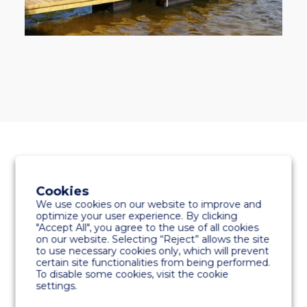
TEHNIČKI PODACI
Cookies
We use cookies on our website to improve and
optimize your user experience. By clicking
"Accept All", you agree to the use of all cookies
on our website. Selecting “Reject” allows the site
BETONGFLYTBLOCKEN M200N OCH
to use necessary cookies only, which will prevent
M300N
certain site functionalities from being performed.
hållfasthet 45 N/mm2 stålförstärkt
To disable some cookies, visit the cookie
settings.
plastfiberbetong, exponeringsklass enligt