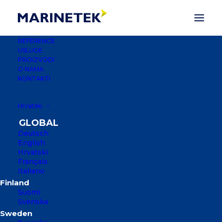
REFERENCE
USLUGE
PROIZVODI
O NAMA
KONTAKTI
Hrvatski
Deutsch
English
Hrvatski
Français
Italiano
NOVA LUKA
KEILALAHTI
Suomi
Svenska
ESPOO, FINSKA