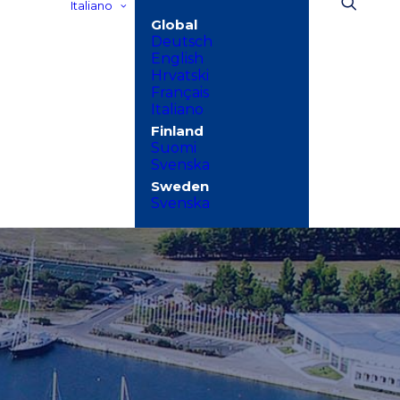
Italiano
Deutsch
English
Hrvatski
Français
Italiano
Suomi
Svenska
Svenska