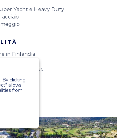
uper Yacht e Heavy Duty
 acciaio
rmeggio
LITÀ
e in Finlandia
a e Portogallo
 elettriche Rolec
 By clicking
ect” allows
lities from