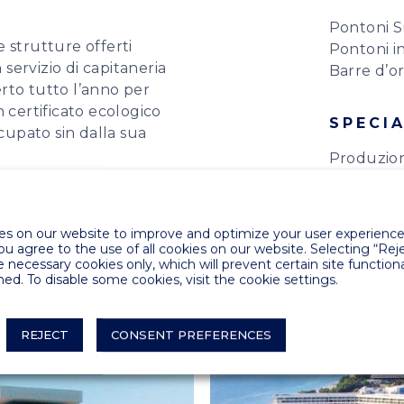
Pontoni S
e strutture offerti
Pontoni in
 servizio di capitaneria
Barre d’o
erto tutto l’anno per
 certificato ecologico
SPECIA
upato sin dalla sua
Produzion
Inghilterr
Colonnine
s on our website to improve and optimize your user experience.
you agree to the use of all cookies on our website. Selecting “Rej
e necessary cookies only, which will prevent certain site functiona
ed. To disable some cookies, visit the cookie settings.
REJECT
CONSENT PREFERENCES