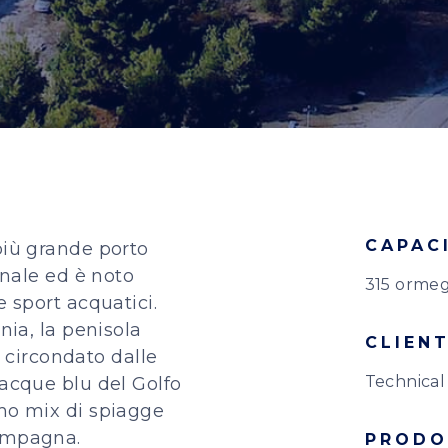
CAPAC
più grande porto
onale ed è noto
315 ormeg
e sport acquatici.
nia, la penisola
CLIEN
 è circondato dalle
Technical
 acque blu del Golfo
imo mix di spiagge
campagna.
PRODO