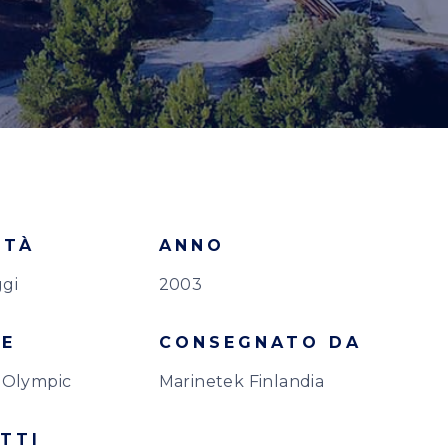
ITÀ
ANNO
gi
2003
TE
CONSEGNATO DA
 Olympic
Marinetek Finlandia
TTI