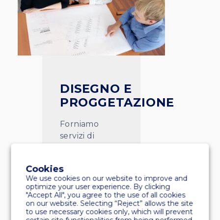
DISEGNO E
PROGGETAZIONE
Forniamo
servizi di
consulenza e
ingegneria per
Cookies
chiunque sia
We use cookies on our website to improve and
interessato allo
optimize your user experience. By clicking
sviluppo di
"Accept All", you agree to the use of all cookies
on our website. Selecting “Reject” allows the site
porti turistici e
to use necessary cookies only, which will prevent
lungomare,
certain site functionalities from being performed.