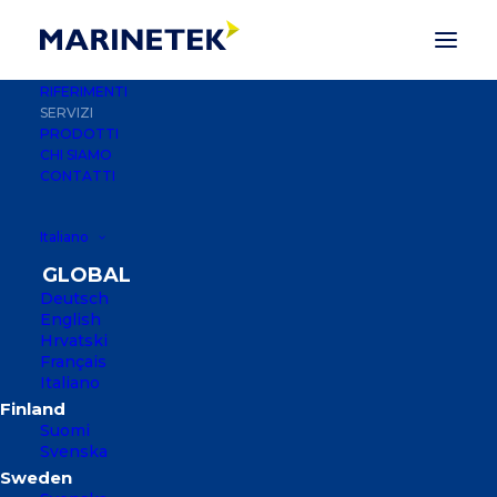
RIFERIMENTI
SERVIZI
PRODOTTI
CHI SIAMO
CONTATTI
Italiano
Deutsch
English
Hrvatski
Français
Italiano
SERVIZI PREMIUM
Suomi
L'EFFICIENZA DEL CICLO DI VITA È UN
Svenska
APPROCCIO AZIENDALE CHE MIRA A