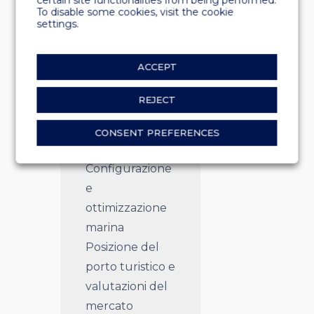
To disable some cookies, visit the cookie
soluzioni
settings.
galleggianti e
infrastrutture
relative ai
ACCEPT
progetti di
porti turistici.
REJECT
Design
CONSENT PREFERENCES
concettuale
Configurazione
e
ottimizzazione
marina
Posizione del
porto turistico e
valutazioni del
mercato