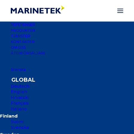
REFERENSER
PRODUKTER
TJÄNSTER
KONTAKTER
OM OSS
ÅTERFÖRSÄLJARE
Svenska
Deutsch
English
Hrvatski
Français
Italiano
LONGKOU MARINA
Suomi
SHANDONG, KINA
Svenska