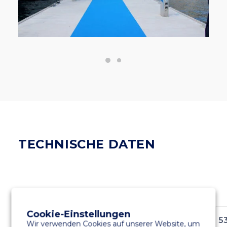
TECHNISCHE DATEN
Cookie-Einstellungen
SUPER
3800SY
4300SY
4800SY
5
Wir verwenden Cookies auf unserer Website, um
YACHT PONTONS