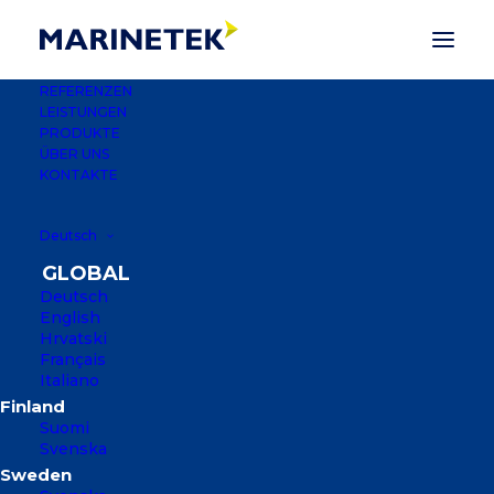
REFERENZEN
LEISTUNGEN
PRODUKTE
ÜBER UNS
SUPER YACHT
KONTAKTE
Deutsch
Marinetek Super Yacht Pontons bieten
Premium-Qualität, um die höchsten
Deutsch
Anforderungen von erstklassigen
English
Hrvatski
Yachthäfen und kommerziellen
Français
Nutzern zu erfüllen, wenn sie die
Italiano
größten Yachten und kommerziellen
Suomi
Schiffe bedienen.
Svenska