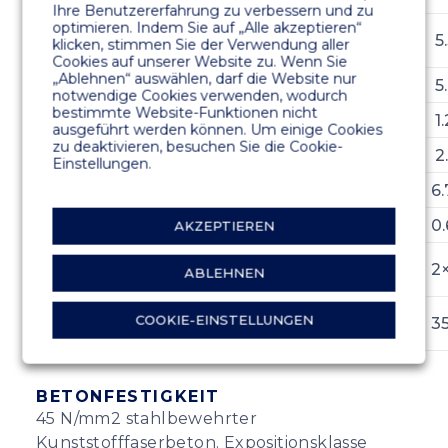
Ihre Benutzererfahrung zu verbessern und zu
optimieren. Indem Sie auf „Alle akzeptieren“
Breite mit
3.8
4.3
4.8
5
klicken, stimmen Sie der Verwendung aller
Fendern (m)
Cookies auf unserer Website zu. Wenn Sie
„Ablehnen“ auswählen, darf die Website nur
Betonbreite (m)
3.5
4.0
4.5
5
notwendige Cookies verwenden, wodurch
bestimmte Website-Funktionen nicht
Höhe (m)
1.2
1.2
1.2
1.
ausgeführt werden können. Um einige Cookies
zu deaktivieren, besuchen Sie die Cookie-
Gewicht (t/m)
1.80
1.96
2.30
2
Einstellungen.
Nutzlast (kN/m²)
6.7
6.7
6.7
6
Freibord (m)
0.67
0.67
0.67
0.
AKZEPTIEREN
Festigkeit der
2×703
2×703
2×703
2
ABLEHNEN
Fuge (kN)
Fugenabstand
COOKIE-EINSTELLUNGEN
35
35
35
3
(mm)
BETONFESTIGKEIT
45 N/mm2 stahlbewehrter
Kunststofffaserbeton. Expositionsklasse