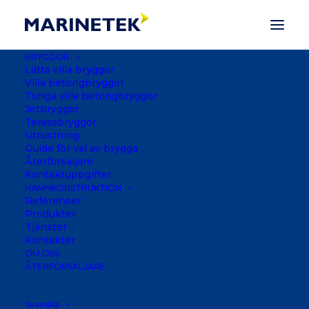
BRYGGOR
Lätta villa bryggor
Villa betongbryggor
Tunga villa betongbryggor
SUPER YACHT
Jetbryggor
Terassbryggor
Utrustning
Guide för val av brygga
För stora båtar, superyachter och
Återförsäljare
Kontaktuppgifter
kommersiellt bruk. Marinetek Super
HAMNKONSTRUKTION
Yacht pontooner erbjuder förstklassig
Referenser
kvalitet för att uppfylla de höga kraven
Produkter
Tjänster
som ställs av förstklassiga marinor och
Kontakter
kommersiella tillämpningar när de
OM OSS
ÅTERFÖRSÄLJARE
betjänar de största yachterna och
kommersiella fartyg.
Svenska