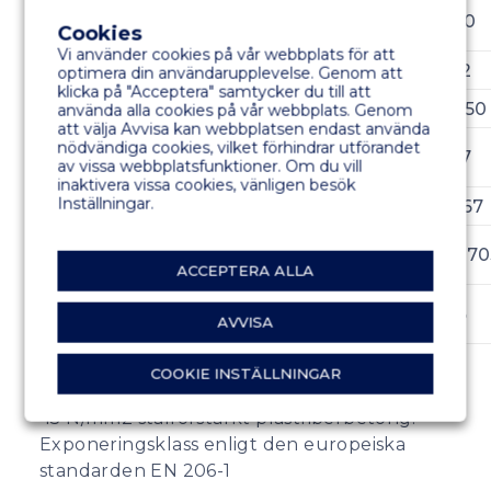
Betongbredd
3.5
4.0
4.5
5.0
Cookies
(m)
Vi använder cookies på vår webbplats för att
Höjd (m)
1.2
1.2
1.2
1.2
optimera din användarupplevelse. Genom att
klicka på "Acceptera" samtycker du till att
Vikt (t/m)
1.80
1.96
2.30
2.50
använda alla cookies på vår webbplats. Genom
att välja Avvisa kan webbplatsen endast använda
Nettokapacitet
nödvändiga cookies, vilket förhindrar utförandet
6.7
6.7
6.7
6.7
av vissa webbplatsfunktioner. Om du vill
(kN/m²)
inaktivera vissa cookies, vänligen besök
Inställningar.
Fribord (m)
0.67
0.67
0.67
0.67
Hållfasthet för
2×703
2×703
2×703
2×7
skarven (kN)
ACCEPTERA ALLA
Fogavstånd
35
35
35
35
AVVISA
(mm)
COOKIE INSTÄLLNINGAR
BETONGSTYRKA
45 N/mm2 stålförstärkt plastfiberbetong.
Exponeringsklass enligt den europeiska
standarden EN 206-1