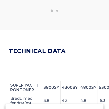
TECHNICAL DATA
SUPER YACHT
3800SY
4300SY
4800SY
530
PONTONER
Bredd med
3.8
4.3
4.8
5.3
fendrar(m)