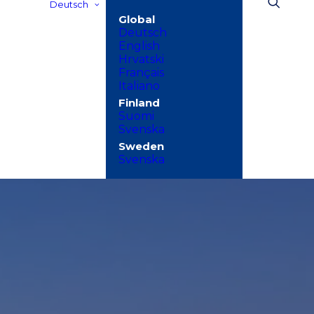
Deutsch
Deutsch
English
Hrvatski
Français
Italiano
Suomi
Svenska
Svenska