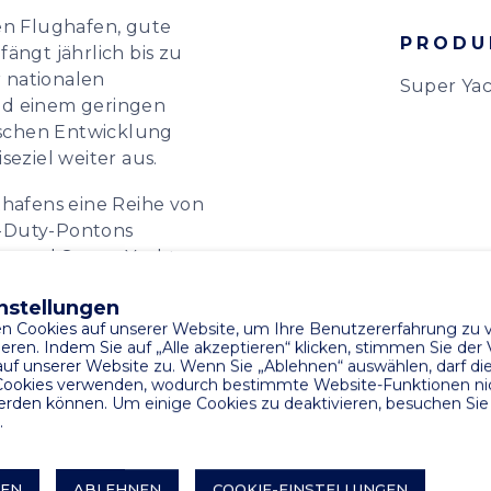
len Flughafen, gute
PRODU
ngt jährlich bis zu
r nationalen
Super Ya
nd einem geringen
raschen Entwicklung
seziel weiter aus.
thafens eine Reihe von
y-Duty-Pontons
len und Super-Yacht-
twickelter Tankponton
nstellungen
n Cookies auf unserer Website, um Ihre Benutzererfahrung zu 
eren. Indem Sie auf „Alle akzeptieren“ klicken, stimmen Sie de
 auf unserer Website zu. Wenn Sie „Ablehnen“ auswählen, darf di
ookies verwenden, wodurch bestimmte Website-Funktionen ni
rden können. Um einige Cookies zu deaktivieren, besuchen Sie 
.
REN
ABLEHNEN
COOKIE-EINSTELLUNGEN