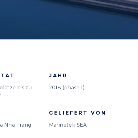
ITÄT
JAHR
plätze bis zu
2018 (phase 1)
n
GELIEFERT VON
na Nha Trang
Marinetek SEA