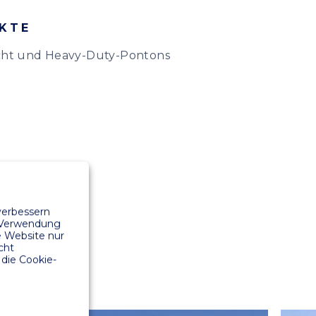
KTE
cht und Heavy-Duty-Pontons
verbessern
r Verwendung
e Website nur
cht
die Cookie-