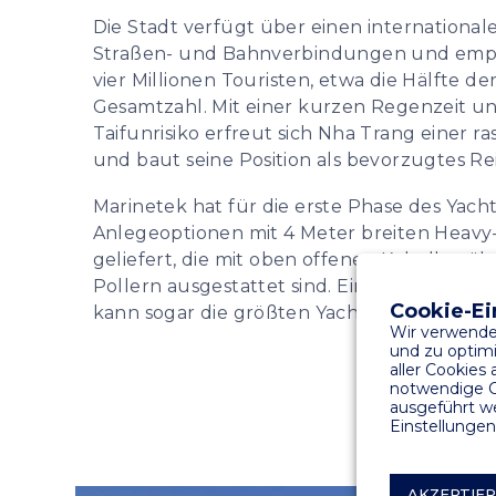
Die Stadt verfügt über einen internationa
Straßen- und Bahnverbindungen und empfä
vier Millionen Touristen, etwa die Hälfte de
Gesamtzahl. Mit einer kurzen Regenzeit u
Taifunrisiko erfreut sich Nha Trang einer 
und baut seine Position als bevorzugtes Rei
Marinetek hat für die erste Phase des Yach
Anlegeoptionen mit 4 Meter breiten Heav
geliefert, die mit oben offenen Kabelkanä
Pollern ausgestattet sind. Ein speziell en
Cookie-Ei
kann sogar die größten Yachten versorgen.
Wir verwende
und zu optimi
aller Cookies
notwendige C
ausgeführt we
Einstellungen
AKZEPTIE