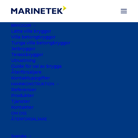
BRYGGOR
Lätta villa bryggor
Villa betongbryggor
Tunga villa betongbryggor
Jetbryggor
Terassbryggor
Utrustning
Guide för val av brygga
Återförsäljare
Kontaktuppgifter
HAMNKONSTRUKTION
Referenser
Produkter
Tjänster
Kontakter
ANA MARINA
OM OSS
ÅTERFÖRSÄLJARE
NHA TRANG, VIETNAM
Svenska