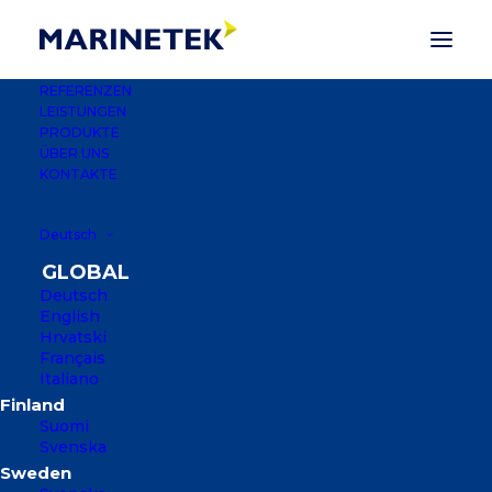
REFERENZEN
LEISTUNGEN
PRODUKTE
ÜBER UNS
KONTAKTE
Deutsch
Deutsch
English
Hrvatski
Français
FORMULA 1 YACHT
Italiano
CLUB YACHTHAFEN
Suomi
Svenska
JEDDAH, KÖNIGREICH SAUDI-