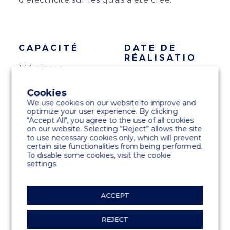
CAPACITÉ
DATE DE
RÉALISATIO
134 places
2018
Cookies
We use cookies on our website to improve and
CLIENT
LIVRÉ PAR
optimize your user experience. By clicking
"Accept All", you agree to the use of all cookies
Jahting Sport
Marinetek
on our website. Selecting “Reject” allows the site
to use necessary cookies only, which will prevent
Agana d.o.o
Méditerranée
certain site functionalities from being performed.
To disable some cookies, visit the cookie
settings.
PRODUITS
All concrete M3012AC et M3015AC
ACCEPT
SPÉCIALITÉS
REJECT