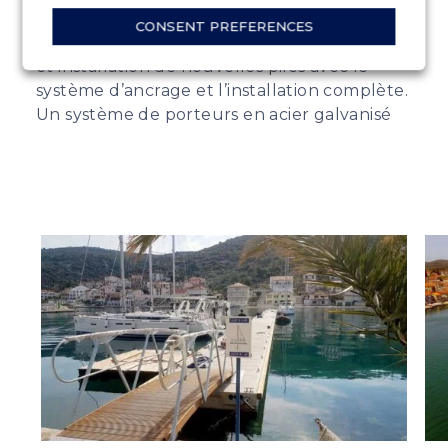
Démantèlement et remplacement d’anciens
CONSENT PREFERENCES
quais et équipements. Construction, livraison
et installation de nouvelles piles avec le
système d’ancrage et l’installation complète.
Un système de porteurs en acier galvanisé