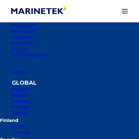
REFERENSER
PRODUKTER
TJÄNSTER
KONTAKTER
OM OSS
ÅTERFÖRSÄLJARE
Svenska
Deutsch
English
Hrvatski
Français
Italiano
MARINA AGANA
Suomi
AGANA, KROATIEN
Svenska