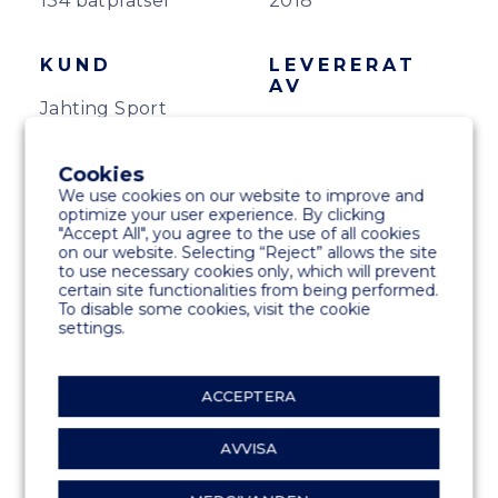
134 båtplatser
2018
KUND
LEVERERAT
AV
Jahting Sport
Marinetek
Agana d.o.o
Mediterranean
Cookies
We use cookies on our website to improve and
optimize your user experience. By clicking
PRODUKTER
"Accept All", you agree to the use of all cookies
on our website. Selecting “Reject” allows the site
All-Concrete pontoner
to use necessary cookies only, which will prevent
certain site functionalities from being performed.
To disable some cookies, visit the cookie
settings.
SPECIALITETER
Demontering och utbyte av gamla bryggor
ACCEPTERA
och utrustning. Ett system av galvaniserade
stålbärare.
AVVISA