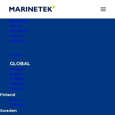
REFERENCE
USLUGE
PROIZVODI
O NAMA
KONTAKTI
Hrvatski
Deutsch
English
Hrvatski
Français
Italiano
PALM HARBOR
MARINA
Suomi
Svenska
WEST PALM BEACH, FLORIDA, SAD