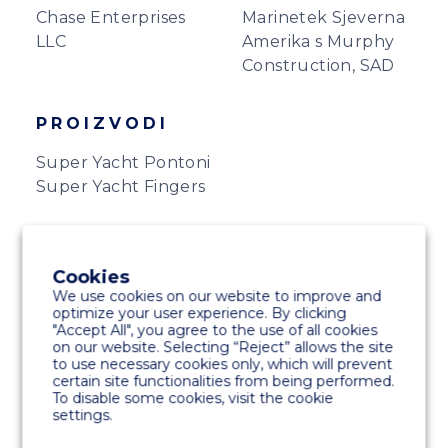
Chase Enterprises
Marinetek Sjeverna
LLC
Amerika s Murphy
Construction, SAD
PROIZVODI
Super Yacht Pontoni
Super Yacht Fingers
POSEBNOSTI
Cookies
Beton u boji
We use cookies on our website to improve and
Palube FRP servisnih kanala, privez za pilote,
optimize your user experience. By clicking
"Accept All", you agree to the use of all cookies
potpuno opremljen
on our website. Selecting “Reject” allows the site
to use necessary cookies only, which will prevent
certain site functionalities from being performed.
To disable some cookies, visit the cookie
settings.