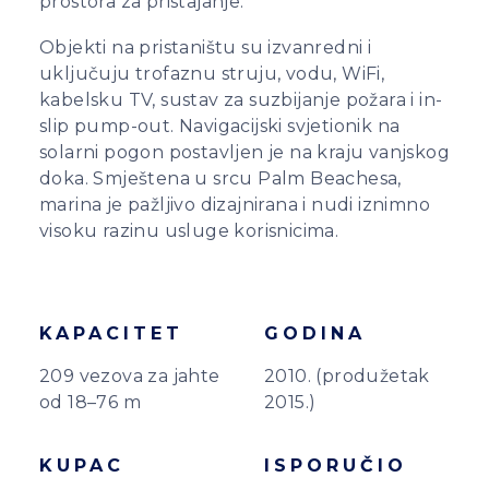
prostora za pristajanje.
Objekti na pristaništu su izvanredni i
uključuju trofaznu struju, vodu, WiFi,
kabelsku TV, sustav za suzbijanje požara i in-
slip pump-out. Navigacijski svjetionik na
solarni pogon postavljen je na kraju vanjskog
doka. Smještena u srcu Palm Beachesa,
marina je pažljivo dizajnirana i nudi iznimno
visoku razinu usluge korisnicima.
KAPACITET
GODINA
209 vezova za jahte
2010. (produžetak
od 18–76 m
2015.)
KUPAC
ISPORUČIO