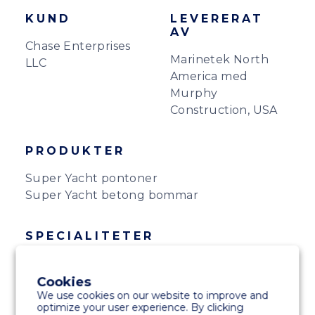
KUND
LEVERERAT
AV
Chase Enterprises
Marinetek North
LLC
America med
Murphy
Construction, USA
PRODUKTER
Super Yacht pontoner
Super Yacht betong bommar
SPECIALITETER
Färgad betong
FRP-däck för servicekanaler, förtöjning med
Cookies
We use cookies on our website to improve and
pålar, fullt utrustad
optimize your user experience. By clicking