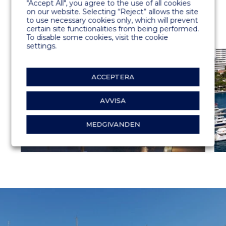
"Accept All", you agree to the use of all cookies
on our website. Selecting “Reject” allows the site
to use necessary cookies only, which will prevent
certain site functionalities from being performed.
To disable some cookies, visit the cookie
settings.
ACCEPTERA
AVVISA
MEDGIVANDEN