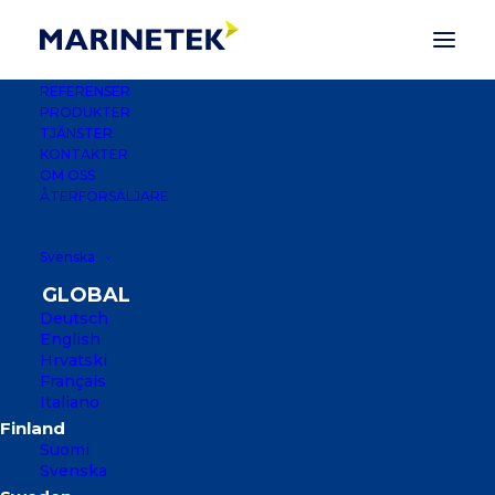
REFERENSER
PRODUKTER
TJÄNSTER
KONTAKTER
OM OSS
ÅTERFÖRSÄLJARE
Svenska
Deutsch
English
Hrvatski
Français
PALM HARBOR
Italiano
MARINA
Suomi
Svenska
WEST PALM BEACH, FLORIDA, USA