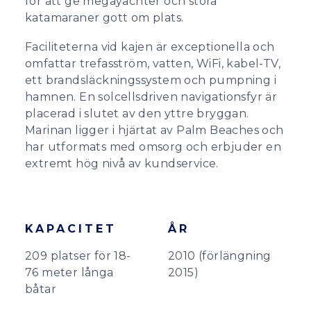
för att ge megayachter och stora
katamaraner gott om plats.
Faciliteterna vid kajen är exceptionella och
omfattar trefasström, vatten, WiFi, kabel-TV,
ett brandsläckningssystem och pumpning i
hamnen. En solcellsdriven navigationsfyr är
placerad i slutet av den yttre bryggan.
Marinan ligger i hjärtat av Palm Beaches och
har utformats med omsorg och erbjuder en
extremt hög nivå av kundservice.
KAPACITET
ÅR
209 platser för 18-
2010 (förlängning
76 meter långa
2015)
båtar