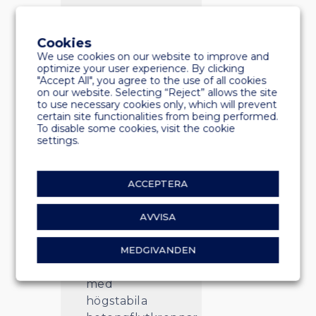
dubbelspårssystem
för enkel
Cookies
omkonfigurering
We use cookies on our website to improve and
i hamnen, allt
optimize your user experience. By clicking
"Accept All", you agree to the use of all cookies
förstärkt med
on our website. Selecting “Reject” allows the site
lättåtkomliga
to use necessary cookies only, which will prevent
profiler på
certain site functionalities from being performed.
To disable some cookies, visit the cookie
sidan. Vårt
settings.
unika
aluminiumsystem
kan också
ACCEPTERA
kombineras
med vår unika
AVVISA
hybridteknik
som ersätter
MEDGIVANDEN
polyflotörer
med
högstabila