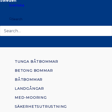
Svenska
säkerhetsutrustning, gångbroar,
förtöjningspollare, elstolpar, bojar,
fendrar och mycket mer.
Search
TUNGA BÅTBOMMAR
BETONG BOMMAR
BÅTBOMMAR
LANDGÅNGAR
MED-MOORING
SÄKERHETSUTRUSTNING