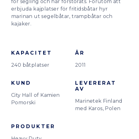
för segling och har förstorats. Förutom att
erbjuda kajplatser för fritidsbåtar hyr
marinan ut segelbåtar, trampbåtar och
kajaker.
KAPACITET
ÅR
240 båtplatser
2011
KUND
LEVERERAT
AV
City Hall of Kamien
Marinetek Finland
Pomorski
med Karos, Polen
PRODUKTER
Heavy Duty