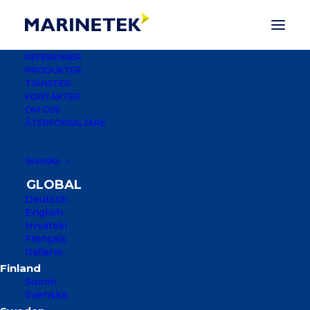
REFERENSER
PRODUKTER
TJÄNSTER
KONTAKTER
OM OSS
ÅTERFÖRSÄLJARE
Svenska
Deutsch
English
Hrvatski
Français
MARINA KAMIEN
Italiano
POMORSKI
Suomi
Svenska
KAMIEN POMORSKI, POLEN