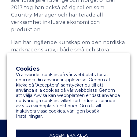
återförsäljare i Sverige och Norge. Under
2017 tog han också på sig rollen som
Country Manager och hanterade all
verksamhet inklusive ekonomi och
produktion.
Han har ingående kunskap om den nordiska
marknadens krav, i både små och stora
marinaprojekt. Efter att ha arbetat sig upp
genom olika roller i verksamheten har Per
Cookies
bred erfarenhet och förståelse för alla
Vi använder cookies på vår webbplats för att
aspekter av värdekedjan, vilket möjliggör en
optimera din användarupplevelse. Genom att
klicka på "Acceptera" samtycker du till att
förmåga att framgångsrikt leda
använda alla cookies på vår webbplats. Genom
nyckelfärdiga projekt.
att välja Avvisa kan webbplatsen endast använda
nödvändiga cookies, vilket förhindrar utförandet
av vissa webbplatsfunktioner. Om du vill
inaktivera vissa cookies, vänligen besök
Inställningar.
ACCEPTERA ALLA