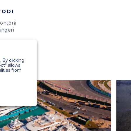
VODI
ontoni
ingeri
 By clicking
ect” allows
lities from