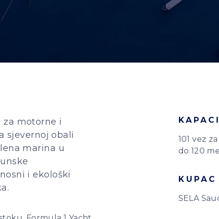
KAPAC
 za motorne i
a sjevernoj obali
101 vez za
elena marina u
do 120 me
hunske
osni i ekološki
KUPAC
a.
SELA Saud
istoku, Formula 1 Yacht