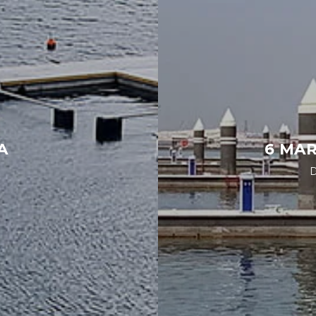
A
6 MA
D