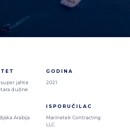
ITET
GODINA
 super jahte
2021
tara dužine
ISPORUČILAC
ijska Arabija
Marinetek Contracting
LLC