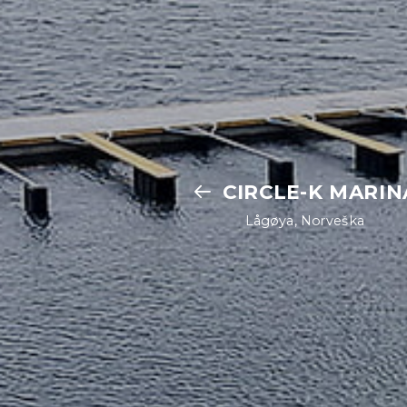
CIRCLE-K MARIN
Lågøya, Norveška