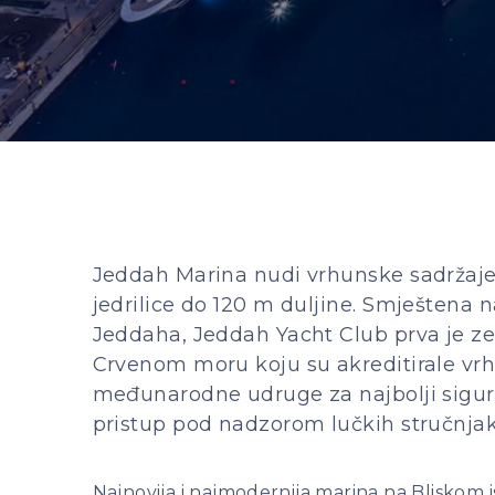
Jeddah Marina nudi vrhunske sadržaje
jedrilice do 120 m duljine. Smještena n
Jeddaha, Jeddah Yacht Club prva je z
Crvenom moru koju su akreditirale vr
međunarodne udruge za najbolji sigurn
pristup pod nadzorom lučkih stručnjak
Najnovija i najmodernija marina na Bliskom 