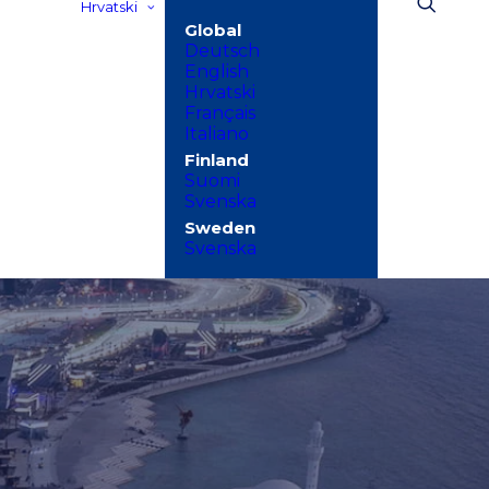
Hrvatski
Deutsch
English
Hrvatski
Français
Italiano
Suomi
Svenska
Svenska