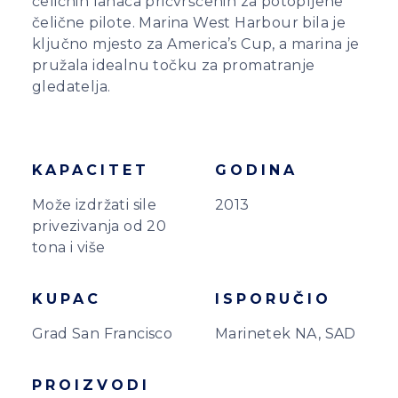
čeličnih lanaca pričvršćenih za potopljene
čelične pilote. Marina West Harbour bila je
ključno mjesto za America’s Cup, a marina je
pružala idealnu točku za promatranje
gledatelja.
KAPACITET
GODINA
Može izdržati sile
2013
privezivanja od 20
tona i više
KUPAC
ISPORUČIO
Grad San Francisco
Marinetek NA, SAD
PROIZVODI