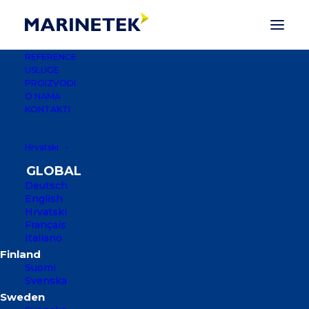
REFERENCE
USLUGE
PROIZVODI
O NAMA
KONTAKTI
Hrvatski
Deutsch
English
Hrvatski
Français
Italiano
WEST HARBOR
LUKOBRAN
Suomi
Svenska
SAN FRANCISCO, SAD