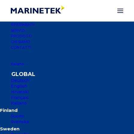
RIFERIMENTI
SERVIZI
PRODOTTI
CHI SIAMO
CONTATTI
Italiano
Deutsch
English
Hrvatski
Français
Italiano
WEST HARBOR
BREAKWATER
Suomi
Svenska
SAN FRANCISCO, USA