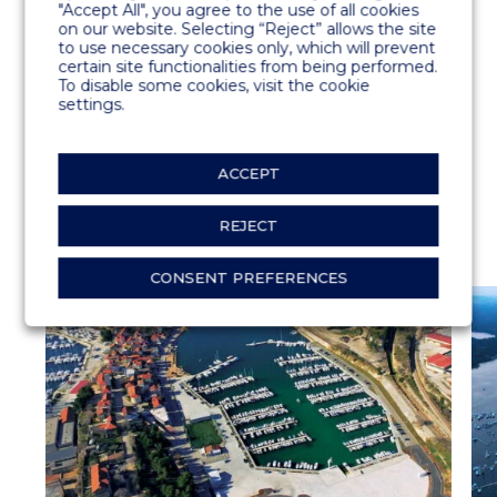
"Accept All", you agree to the use of all cookies
on our website. Selecting “Reject” allows the site
to use necessary cookies only, which will prevent
PRODOTTI
certain site functionalities from being performed.
To disable some cookies, visit the cookie
Pontili BREAKWATER
settings.
ALL CONCRETE pontili completamente in
cemento
ACCEPT
REJECT
CONSENT PREFERENCES