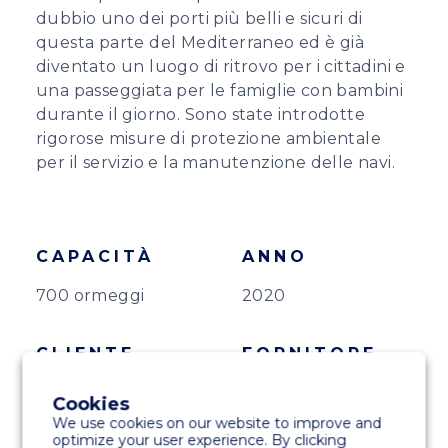
dubbio uno dei porti più belli e sicuri di
questa parte del Mediterraneo ed è già
diventato un luogo di ritrovo per i cittadini e
una passeggiata per le famiglie con bambini
durante il giorno. Sono state introdotte
rigorose misure di protezione ambientale
per il servizio e la manutenzione delle navi.
CAPACITÀ
ANNO
700 ormeggi
2020
CLIENTE
FORNITORE
Autorità portuale
Marinetek
Cookies
della contea di
Mediteran
We use cookies on our website to improve and
Šibenik-Knin
optimize your user experience. By clicking