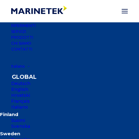
RIFERIMENTI
SERVIZI
PRODOTTI
CHI SIAMO
CONTATTI
Italiano
Deutsch
English
Hrvatski
Français
Italiano
SMALL BOAT
MARINA, GIBRALTAR
Suomi
Svenska
GIBRALTAR