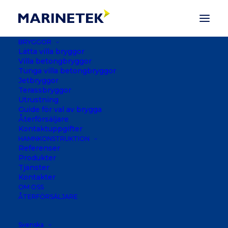
BRYGGOR
Lätta villa bryggor
Villa betongbryggor
Tunga villa betongbryggor
Jetbryggor
Terassbryggor
Utrustning
Guide för val av brygga
Återförsäljare
Kontaktuppgifter
HAMNKONSTRUKTION
Referenser
Produkter
Tjänster
Kontakter
SMALL BOAT
OM OSS
MARINA, GIBRALTAR
ÅTERFÖRSÄLJARE
Svenska
GIBRALTAR