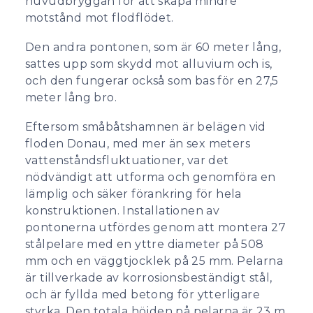
huvudbryggan för att skapa mindre
motstånd mot flodflödet.
Den andra pontonen, som är 60 meter lång,
sattes upp som skydd mot alluvium och is,
och den fungerar också som bas för en 27,5
meter lång bro.
Eftersom småbåtshamnen är belägen vid
floden Donau, med mer än sex meters
vattenståndsfluktuationer, var det
nödvändigt att utforma och genomföra en
lämplig och säker förankring för hela
konstruktionen. Installationen av
pontonerna utfördes genom att montera 27
stålpelare med en yttre diameter på 508
mm och en väggtjocklek på 25 mm. Pelarna
är tillverkade av korrosionsbeständigt stål,
och är fyllda med betong för ytterligare
styrka. Den totala höjden på pelarna är 23 m.