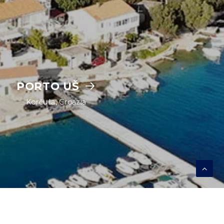
PORTO UŠ
Korčula, Croazia