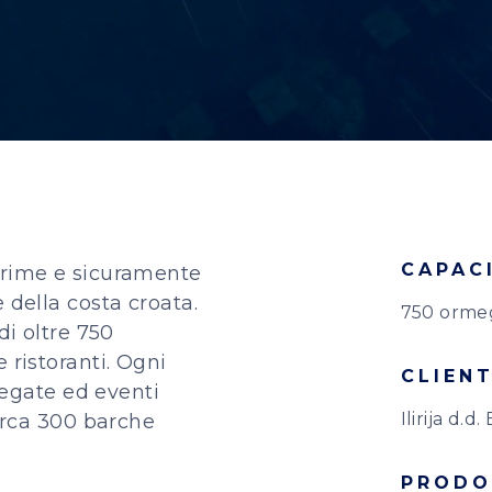
CAPAC
prime e sicuramente
 della costa croata.
750 orme
di oltre 750
 ristoranti. Ogni
CLIEN
 regate ed eventi
Ilirija d.d
circa 300 barche
PRODO