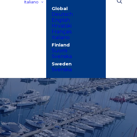
Italiano
Deutsch
English
Hrvatski
Français
Italiano
Suomi
Svenska
Svenska