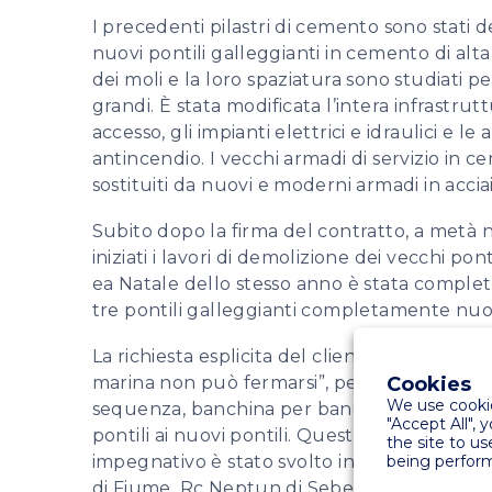
I precedenti pilastri di cemento sono stati de
nuovi pontili galleggianti in cemento di alta
dei moli e la loro spaziatura sono studiati pe
grandi. È stata modificata l’intera infrastruttur
accesso, gli impianti elettrici e idraulici e l
antincendio. I vecchi armadi di servizio in c
sostituiti da nuovi e moderni armadi in acciai
Subito dopo la firma del contratto, a metà
iniziati i lavori di demolizione dei vecchi po
ea Natale dello stesso anno è stata completa
tre pontili galleggianti completamente nuo
La richiesta esplicita del cliente era che “l’at
marina non può fermarsi”, per cui tutti i lavo
Cookies
We use cookie
sequenza, banchina per banchina, spostando
"Accept All", 
pontili ai nuovi pontili. Questo lavoro org
the site to us
impegnativo è stato svolto in collaborazi
being perform
di Fiume, Rc Neptun di Sebenico e Marex Ele