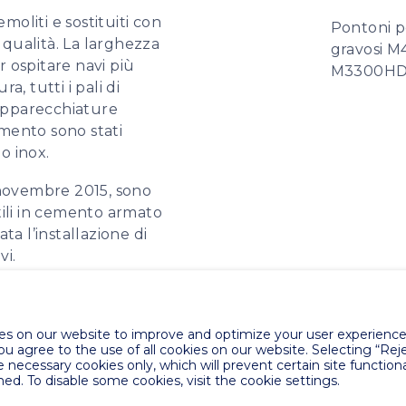
moliti e sostituiti con
Pontoni p
 qualità. La larghezza
gravosi 
r ospitare navi più
M3300HD
a, tutti i pali di
e apparecchiature
emento sono stati
o inox.
 novembre 2015, sono
ntili in cemento armato
ta l’installazione di
vi.
tività principale del
ri sono stati eseguiti in
s on our website to improve and optimize your user experience.
 le navi dai vecchi
you agree to the use of all cookies on our website. Selecting “Rej
anizzativo estremamente
e necessary cookies only, which will prevent certain site functiona
one con BSK commerce
ed. To disable some cookies, visit the cookie settings.
ktrostroj di Zara.