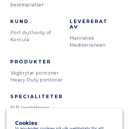
besöksplatser
KUND
LEVERERAT
AV
Port Authority of
Marinetek
Korčula
Mediterranean
PRODUKTER
Vägbrytar pontoner
Heavy Duty pontoner
SPECIALITETER
Stål landgångar
Flyttbar avloppspump
Cookies
Vi använder cookies på vår webbplats för att