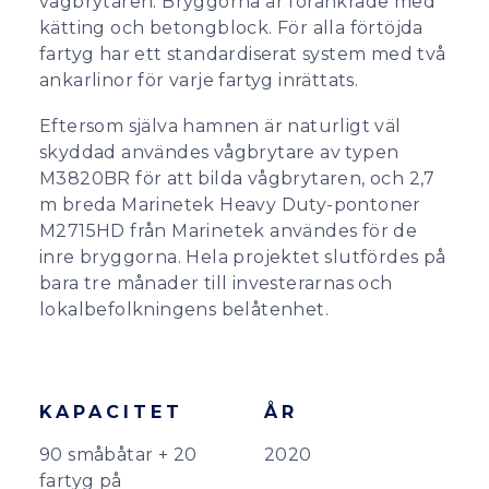
vågbrytaren. Bryggorna är förankrade med
kätting och betongblock. För alla förtöjda
fartyg har ett standardiserat system med två
ankarlinor för varje fartyg inrättats.
Eftersom själva hamnen är naturligt väl
skyddad användes vågbrytare av typen
M3820BR för att bilda vågbrytaren, och 2,7
m breda Marinetek Heavy Duty-pontoner
M2715HD från Marinetek användes för de
inre bryggorna. Hela projektet slutfördes på
bara tre månader till investerarnas och
lokalbefolkningens belåtenhet.
KAPACITET
ÅR
90 småbåtar + 20
2020
fartyg på