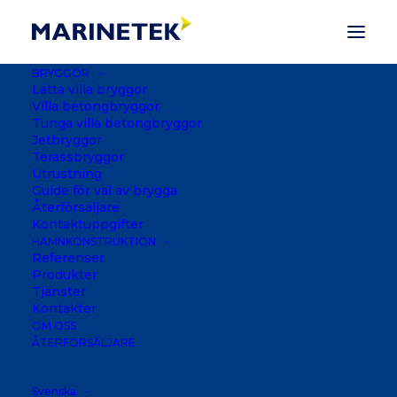
BRYGGOR
Lätta villa bryggor
Villa betongbryggor
Tunga villa betongbryggor
Jetbryggor
Terassbryggor
Utrustning
Guide för val av brygga
Återförsäljare
Kontaktuppgifter
HAMNKONSTRUKTION
Referenser
Produkter
Tjänster
Kontakter
PORTO UŠ
OM OSS
ÅTERFÖRSÄLJARE
KORČULA, KROATIEN
Svenska